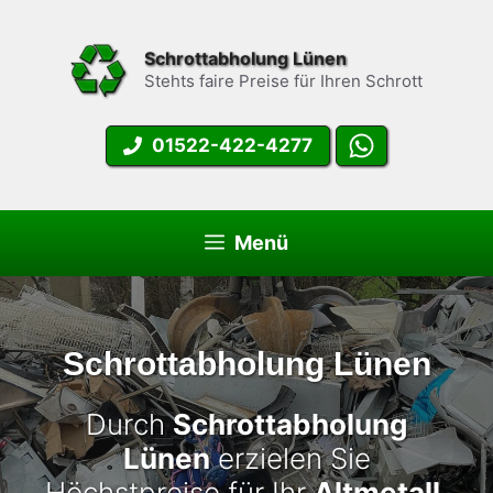
Zum
Inhalt
Schrottabholung Lünen
springen
Stehts faire Preise für Ihren Schrott
01522-422-4277
Menü
Schrottabholung Lünen
Durch
Schrottabholung
Lünen
erzielen Sie
Höchstpreise für Ihr
Altmetall
.